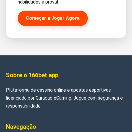
habilidades à prova!
Começar a Jogar Agora
Sobre o 166bet app
Plataforma de cassino online e apostas esportivas
licenciada por Curaçao eGaming. Jogue com segurança e
responsabilidade.
Navegação