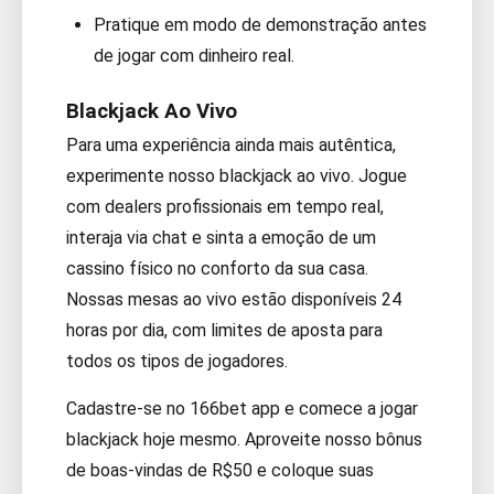
Pratique em modo de demonstração antes
de jogar com dinheiro real.
Blackjack Ao Vivo
Para uma experiência ainda mais autêntica,
experimente nosso blackjack ao vivo. Jogue
com dealers profissionais em tempo real,
interaja via chat e sinta a emoção de um
cassino físico no conforto da sua casa.
Nossas mesas ao vivo estão disponíveis 24
horas por dia, com limites de aposta para
todos os tipos de jogadores.
Cadastre-se no 166bet app e comece a jogar
blackjack hoje mesmo. Aproveite nosso bônus
de boas-vindas de R$50 e coloque suas