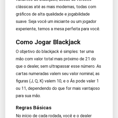
clássicas até as mais modernas, todas com
gráficos de alta qualidade e jogabilidade
suave. Seja você um iniciante ou um jogador
experiente, temos a mesa perfeita para você.
Como Jogar Blackjack
O objetivo do blackjack é simples: ter uma
mão com valor total mais próximo de 21 do
que o dealer, sem ultrapassar esse número. As
cartas numeradas valem seu valor nominal, as
figuras (J, Q, K) valem 10, e o Ás pode valer 1
ou 11, dependendo do que for mais vantajoso
para sua mão.
Regras Básicas
No início de cada rodada, você e o dealer