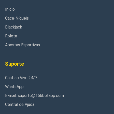
Início
Caça-Níqueis
Blackjack
Roleta
Apostas Esportivas
Suporte
Chat ao Vivo 24/7
WhatsApp
E-mail: suporte@166betapp.com
Central de Ajuda