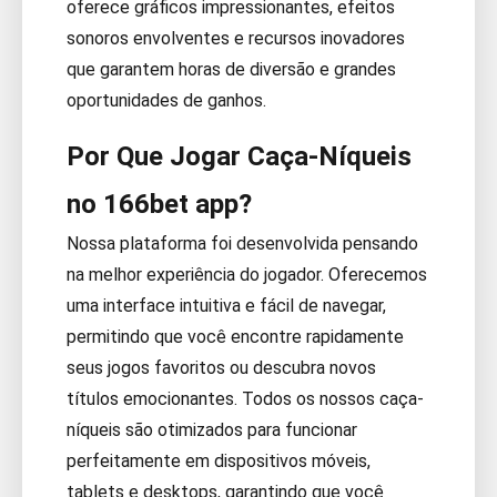
oferece gráficos impressionantes, efeitos
sonoros envolventes e recursos inovadores
que garantem horas de diversão e grandes
oportunidades de ganhos.
Por Que Jogar Caça-Níqueis
no 166bet app?
Nossa plataforma foi desenvolvida pensando
na melhor experiência do jogador. Oferecemos
uma interface intuitiva e fácil de navegar,
permitindo que você encontre rapidamente
seus jogos favoritos ou descubra novos
títulos emocionantes. Todos os nossos caça-
níqueis são otimizados para funcionar
perfeitamente em dispositivos móveis,
tablets e desktops, garantindo que você