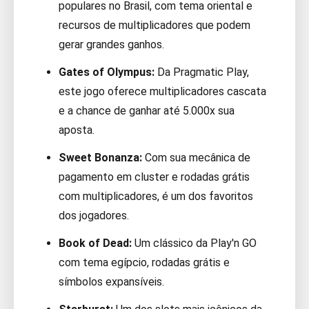
populares no Brasil, com tema oriental e
recursos de multiplicadores que podem
gerar grandes ganhos.
Gates of Olympus:
Da Pragmatic Play,
este jogo oferece multiplicadores cascata
e a chance de ganhar até 5.000x sua
aposta.
Sweet Bonanza:
Com sua mecânica de
pagamento em cluster e rodadas grátis
com multiplicadores, é um dos favoritos
dos jogadores.
Book of Dead:
Um clássico da Play'n GO
com tema egípcio, rodadas grátis e
símbolos expansíveis.