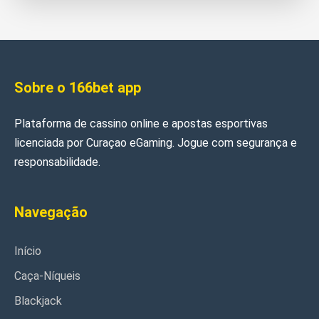
Sobre o 166bet app
Plataforma de cassino online e apostas esportivas
licenciada por Curaçao eGaming. Jogue com segurança e
responsabilidade.
Navegação
Início
Caça-Níqueis
Blackjack