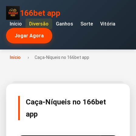
166bet app
Início
Diversão
Ganhos
Sorte
Vitória
Jogar Agora
Início
›
Caça-Níqueis no 166bet app
Caça-Níqueis no 166bet
app