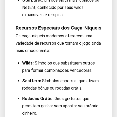
Starburst:
Um dos slots mais icônicos da
NetEnt, conhecido por seus wilds
expansíveis e re-spins.
Recursos Especiais dos Caça-Níqueis
Os caça-níqueis modernos oferecem uma
variedade de recursos que tornam o jogo ainda
mais emocionante:
Wilds:
Símbolos que substituem outros
para formar combinações vencedoras.
Scatters:
Símbolos especiais que ativam
rodadas bônus ou rodadas grátis.
Rodadas Grátis:
Giros gratuitos que
permitem ganhar sem apostar seu próprio
dinheiro.