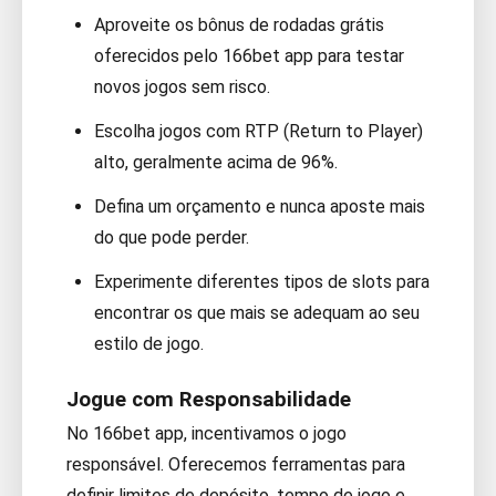
Aproveite os bônus de rodadas grátis
oferecidos pelo 166bet app para testar
novos jogos sem risco.
Escolha jogos com RTP (Return to Player)
alto, geralmente acima de 96%.
Defina um orçamento e nunca aposte mais
do que pode perder.
Experimente diferentes tipos de slots para
encontrar os que mais se adequam ao seu
estilo de jogo.
Jogue com Responsabilidade
No 166bet app, incentivamos o jogo
responsável. Oferecemos ferramentas para
definir limites de depósito, tempo de jogo e